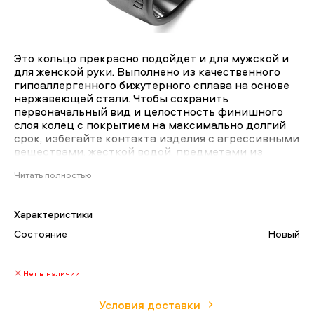
Это кольцо прекрасно подойдет и для мужской и
для женской руки. Выполнено из качественного
гипоаллергенного бижутерного сплава на основе
нержавеющей стали. Чтобы сохранить
первоначальный вид и целостность финишного
слоя колец с покрытием на максимально долгий
срок, избегайте контакта изделия с агрессивными
веществами, жесткой водой, предметами из
металлов и других твердых материалов. колечко
Читать полностью
из ювелирной стали подойдет для влюбленных,
желающих купить парные кольца, для
молодоженов, выбирающих оригинальные
Характеристики
обручальные кольца; ценителей высококлассной и
практичной бижутерии, которую можно носить
Состояние
Новый
каждый день, или как подарок на день рождения
мужчине и на 8 марта женщине. Подходит для
чувствительной кожи.
Нет в наличии
Российский размер 23.
Условия доставки