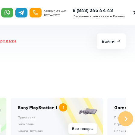
8 (843) 245 44 43
Консультация
+
10
—20
00
00
Розничные магазины в Казани
продажа
Войти
Sony PlayStation 1
Game Boy
2
Приставки
Приставки
Геймпады
Игры Game 
Все товары
Блоки Питания
Блоки пита