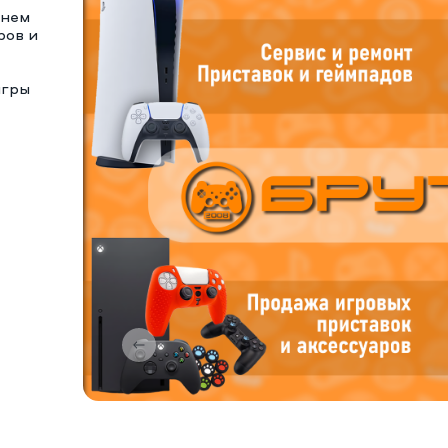
тнем
ров и
игры