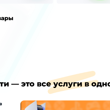
вары
ти — это все услуги в одн
в