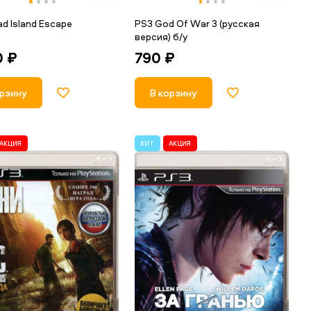
d Island Escape
PS3 God Of War 3 (русская
версия) б/у
0 ₽
790 ₽
орзину
В корзину
АКЦИЯ
ХИТ
АКЦИЯ