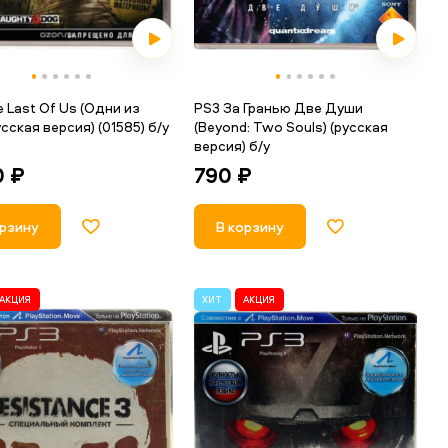
 Last Of Us (Одни из
PS3 За Гранью Две Души
усская версия) (01585) б/у
(Beyond: Two Souls) (русская
версия) б/у
0 ₽
790 ₽
орзину
В корзину
АКЦИЯ
ХИТ
АКЦИЯ