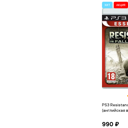
ХИТ
АКЦИЯ
PS3 Resistanc
(английская в
990 ₽