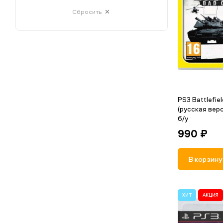
Сбросить
PS3 Battlefie
(русская вер
б/у
990 ₽
В корзину
ХИТ
АКЦИЯ