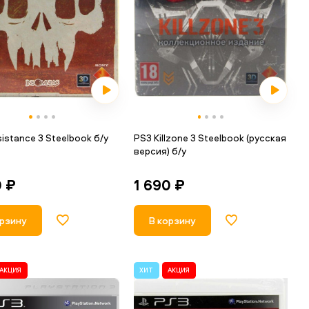
istance 3 Steelbook б/у
PS3 Killzone 3 Steelbook (русская
версия) б/у
0 ₽
1 690 ₽
орзину
В корзину
АКЦИЯ
ХИТ
АКЦИЯ