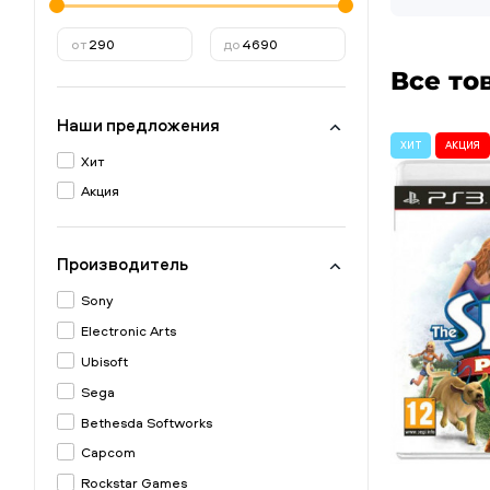
от
до
Все то
Наши предложения
ХИТ
АКЦИЯ
Хит
Акция
Производитель
Sony
Electronic Arts
Ubisoft
Sega
Bethesda Softworks
Capcom
Rockstar Games