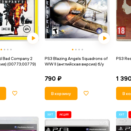
ld Bad Company 2
PS3 Blazing Angels Squadrons of
PS3 Res
сия) (00773;00779)
WW II (английская версия) б/у
790 ₽
1 39
В корзину
В к
ХИТ
АКЦИЯ
ХИТ