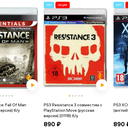
ХИТ
АКЦИЯ
ХИТ
e: Fall Of Man
PS3 Resistance 3 совместим с
PS3 XC
ерсия) б/у
PlayStation Move (русская
(англий
версия) (01118) б/у
890 
890 ₽