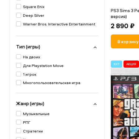
Square Enix
PS3 Sims 3 P
Deep Silver
версия)
2 890 ₽
Warner Bros. Interactive Entertainment
Bandai Namco
В корзину
THQ Nordic
Тип (игры)
2K
На двоих
BigBen Interactive
ХИТ
АКЦИЯ
Для Playstation Move
Focus Home Interactive
1 игрок
Activision
Многопользовательская игра
Blizzard Entertainment
Konami
Codemasters
Жанр (игры)
Maximum Games
Музыкальные
505 Games
РПГ
Atari
Стратегии
Tecmo Koei