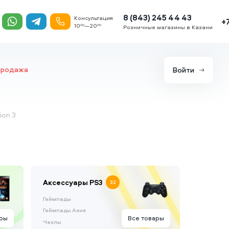
8 (843) 245 44 43
Консультация
+
10
—20
00
00
Розничные магазины в Казани
продажа
Войти
ion 3
Аксессуары PS3
32
Геймпады
Геймпады Азия
ары
Все товары
Чехлы