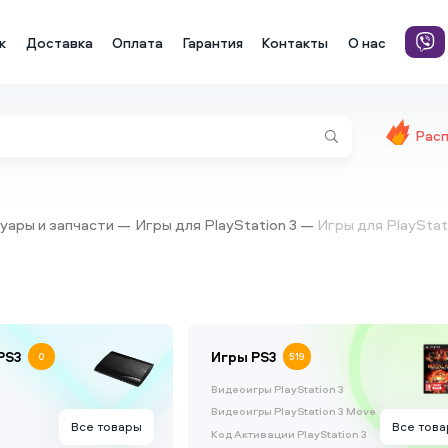
к
Доставка
Оплата
Гарантия
Контакты
О нас
Рас
суары и запчасти
Игры для PlayStation 3
Игры для PlayStat
PS3
Игры PS3
0
519
Видеоигры PlayStation 3
Видеоигры PlayStation 3 Move
Все товары
Все тов
Код Активации PlayStation 3