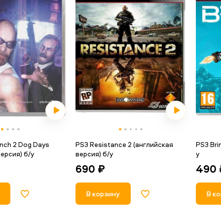
ynch 2 Dog Days
PS3 Resistance 2 (английская
PS3 Bri
ерсия) б/у
версия) б/у
у
690 ₽
490 
В корзину
В к