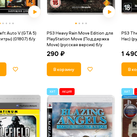
eft Auto V (GTA 5)
PS3 Heavy Rain Move Edition для
PS3 The
итры) (01807) б/у
PlayStation Move (Поддержка
Нас) (р
Move) (русская версия) б/у
1 49
290 ₽
В к
В корзину
ХИТ
АКЦИЯ
ХИТ