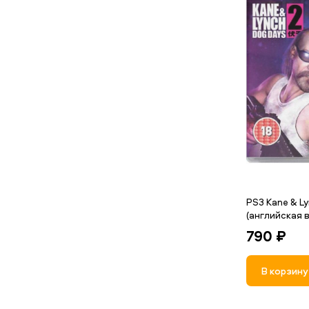
PS3 Kane & L
(английская в
790 ₽
В корзину