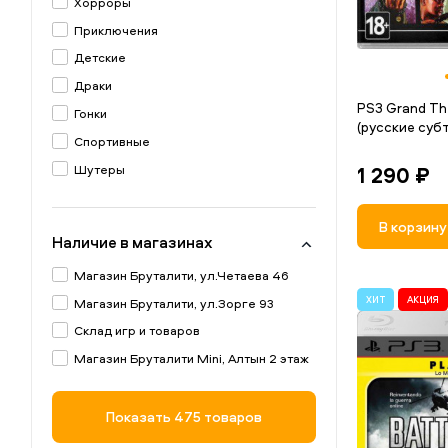
Хорроры
CI Games
Приключения
Little Orbit
Детские
D3 Publishing
Драки
Midway games
PS3 Grand Th
Гонки
(русские субт
LucasArts
Спортивные
THQ
1 290 ₽
Шутеры
Black Bean
Экшены
Sierra
Аркадные
В корзину
Наличие в магазинах
D3 Publisher
Квест
Disney Interactive Studios
Магазин Бруталити, ул.Четаева 46
Симуляторы
id Software
ХИТ
АКЦИЯ
Магазин Бруталити, ул.Зорге 93
Открытый мир
Papaya Studio
Склад игр и товаров
Слэшер
UTV Ignition Games
Магазин Бруталити Mini, Алтын 2 этаж
Показать
475 товаров