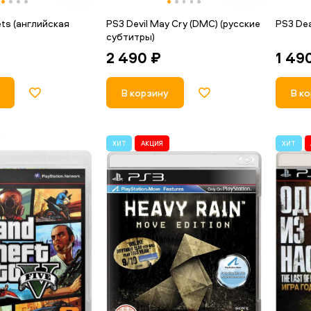
ets (английская
PS3 Devil May Cry (DMC) (русские
PS3 Dea
субтитры)
1 49
2 490 ₽
В к
В корзину
ХИТ
АКЦИЯ
ХИТ