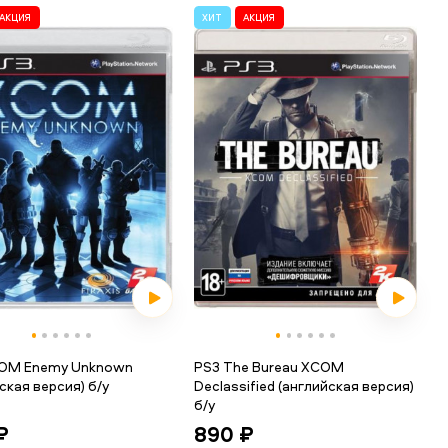
АКЦИЯ
ХИТ
АКЦИЯ
OM Enemy Unknown
PS3 The Bureau XCOM
ская версия) б/у
Declassified (английская версия)
б/у
₽
890 ₽